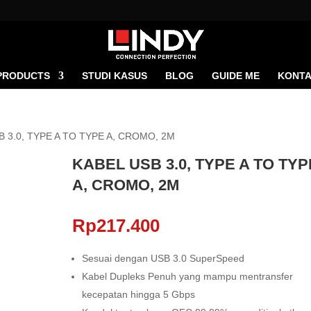
PRODUCTS
STUDI KASUS
BLOG
GUIDE ME
KONTA
B 3.0, TYPE A TO TYPE A, CROMO, 2M
KABEL USB 3.0, TYPE A TO TYP
A, CROMO, 2M
Rp
217.400
Sesuai dengan USB 3.0 SuperSpeed
Kabel Dupleks Penuh yang mampu mentransfer
kecepatan hingga 5 Gbps