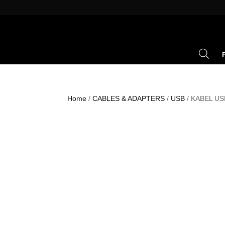
Home
/
CABLES & ADAPTERS
/
USB
/ KABEL US