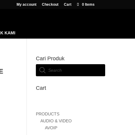
My account
Checkout
Cart
0 Items
K KAMI
Cari Produk
Products
E
search
Cart
PRODUCTS
AUDIO & VIDEO
AVOIP