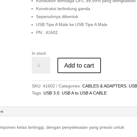
Konduktor tembaga OFC 99,99% yang ditingkatkan
Konstruksi terlindung ganda
Sepenuhnya dibentuk
USB Tipe A Male ke USB Tipe A Male
PN : 41602
In stock
KABEL
Add to cart
USB
3.0,
TYPE
SKU:
41602
Categories:
CABLES & ADAPTERS
,
US
A
Tags:
USB 3.0
,
USB A to USB A CABLE
TO
TYPE
A,
on
CROMO,
2M
nen kelas tertinggi, dengan penyelesaian yang presisi untuk
quantity