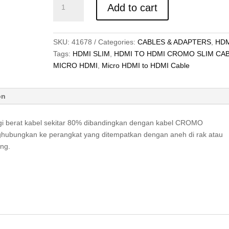
Add to cart
SLIM
HDMI
2.0
SKU:
41678
Categories:
CABLES & ADAPTERS
,
HDM
HIGH
Tags:
HDMI SLIM
,
HDMI TO HDMI CROMO SLIM CA
SPEED,
MICRO HDMI
,
Micro HDMI to HDMI Cable
MICRO
HDMI
TO
on
HDMI,
CROMO
gi berat kabel sekitar 80% dibandingkan dengan kabel CROMO
3M
ubungkan ke perangkat yang ditempatkan dengan aneh di rak atau
quantity
ing.
I