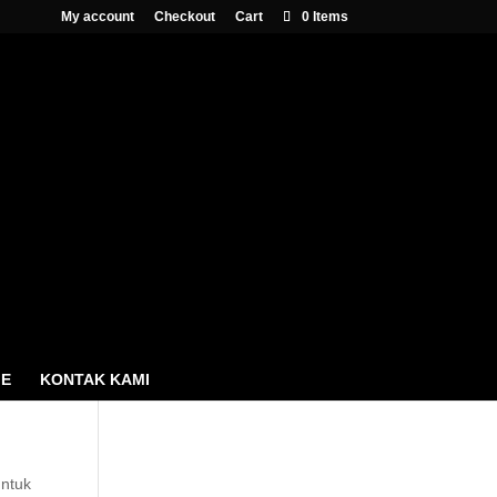
My account
Checkout
Cart
0 Items
Cari Produk
Products
search
ME
KONTAK KAMI
Cart
untuk