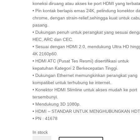
koneksi diruang atau akses ke port HDMI yang terbat
• Pin kontak berlapis emas 24K, pelindung konektor da
chrome, dengan strain-relief,sehingga kuat untuk cabu
pasang.
• Dukungan penuh untuk perangkat yang sesuai deng
HEC, ARC dan CEC.
• Sesuai dengan HDMI 2.0, mendukung Ultra HD hing
4K 2160p60.
• HDMI ATC (Pusat Tes Resmi) disertifikasi untuk
kepatuhan Kategori 2 Berkecepatan Tinggi.
• Dukungan Ethernet memungkinkan perangkat yang
kompatibel untuk terhubung ke internet.
• Konektor HDMI Slimline untuk akses mudah ke port
tersembunyi.
• Mendukung 3D 1080p.
• HDMI – STANDAR UNTUK MENGHUBUNGKAN HD
• PN : 41678
In stock
KABEL