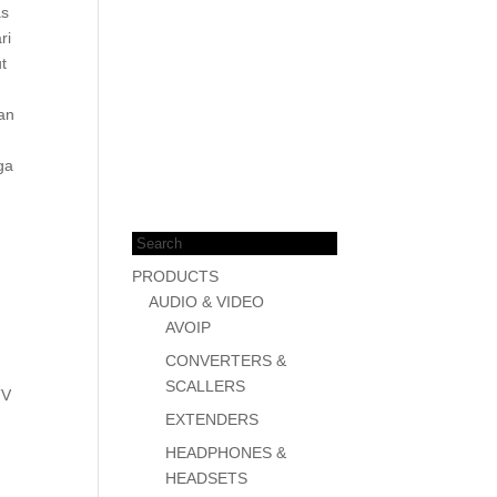
as
ri
t
an
ga
Products
search
PRODUCTS
AUDIO & VIDEO
AVOIP
CONVERTERS &
SCALLERS
TV
EXTENDERS
HEADPHONES &
HEADSETS