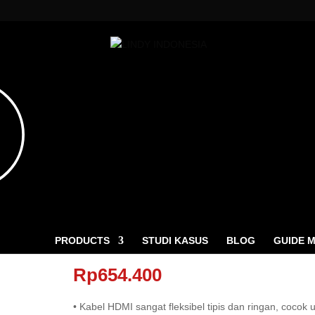
LIM HDMI 2.0 HIGH SPEED, MICRO HDMI TO HDMI, CROMO 3M
KABEL SLIM HDMI 2.0 HIGH
SPEED, MICRO HDMI TO HDMI,
ucts
CROMO 3M
ch
PRODUCTS
STUDI KASUS
BLOG
GUIDE 
Rp
654.400
• Kabel HDMI sangat fleksibel tipis dan ringan, cocok 