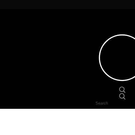
Home
/
CABLES & ADAPTERS
/
HDMI
/ KABEL S
Prod
sear