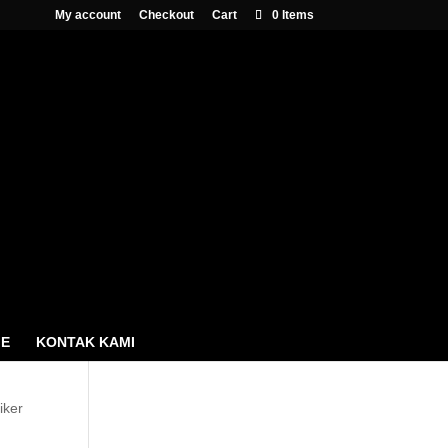
My account
Checkout
Cart
0 Items
Cari Produk
DMI
Products
search
ME
KONTAK KAMI
Cart
iker