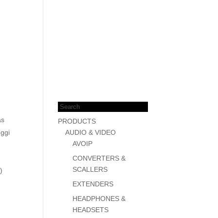
Products
search
as
PRODUCTS
nggi
AUDIO & VIDEO
AVOIP
CONVERTERS &
SCALLERS
)
EXTENDERS
HEADPHONES &
HEADSETS