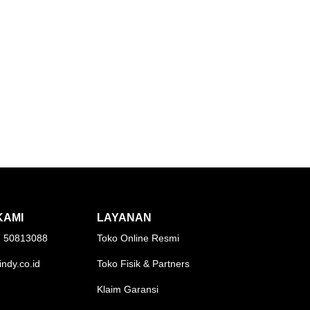
KAMI
LAYANAN
1) 50813088
Toko Online Resmi
indy.co.id
Toko Fisik & Partners
Klaim Garansi