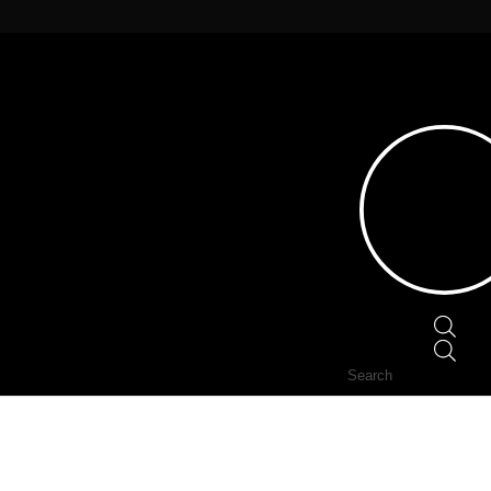
Home
/
CABLES & ADAPTERS
/
HDMI
/ Kabel HD
Prod
sear