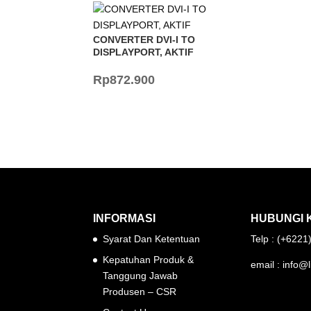
CONVERTER DVI-I TO
DISPLAYPORT, AKTIF
Rp
872.900
INFORMASI
HUBUNGI 
Syarat Dan Ketentuan
Telp : (+622
Kepatuhan Produk &
email : info@l
Tanggung Jawab
Produsen – CSR