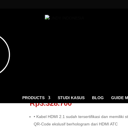
MI Ultra High Speed, HDMI to HDMI, Fiber Optic Hybrid, 15M
Kabel HDMI Ultra High Speed, H
to HDMI, Fiber Optic Hybrid, 15M
ucts
ch
PRODUCTS
STUDI KASUS
BLOG
GUIDE 
Rp
3.328.700
• Kabel HDMI 2.1 sudah tersertifikasi dan memiliki st
QR-Code ekslusif berhologram dari HDMI ATC