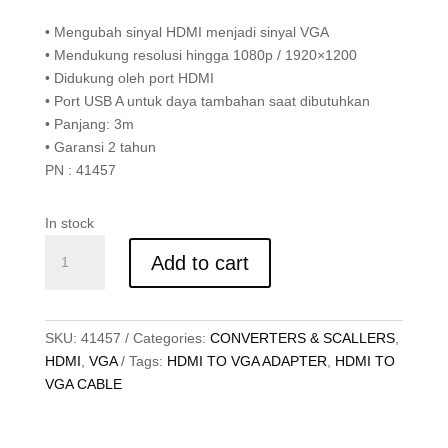
• Mengubah sinyal HDMI menjadi sinyal VGA
• Mendukung resolusi hingga 1080p / 1920×1200
• Didukung oleh port HDMI
• Port USB A untuk daya tambahan saat dibutuhkan
• Panjang: 3m
• Garansi 2 tahun
PN : 41457
In stock
KABEL
Add to cart
ADAPTER
HDMI
TO
VGA,
SKU:
41457
Categories:
CONVERTERS & SCALLERS
,
3M
HDMI
,
VGA
Tags:
HDMI TO VGA ADAPTER
,
HDMI TO
quantity
VGA CABLE