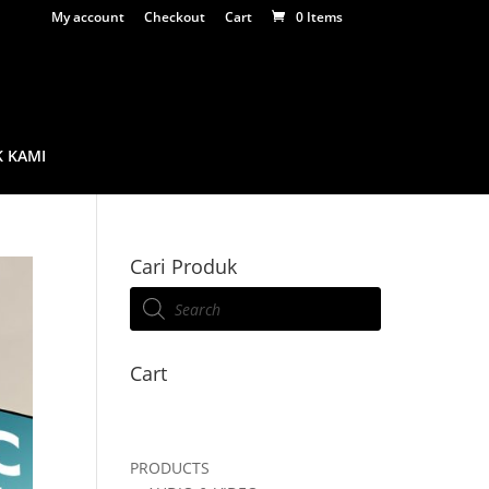
My account
Checkout
Cart
0 Items
 KAMI
Cari Produk
Products
search
Cart
PRODUCTS