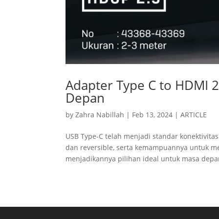
Adapter Type C to HDMI 2
Depan
by
Zahra Nabillah
|
Feb 13, 2024
|
ARTICLE
USB Type-C telah menjadi standar konektivitas
dan reversible, serta kemampuannya untuk men
menjadikannya pilihan ideal untuk masa depan