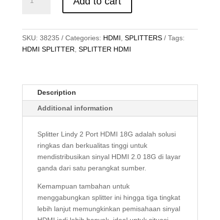
Add to cart
HDMI
2.0,
2
Port,
SKU:
38235
Categories:
HDMI
,
SPLITTERS
Tags:
18G,
HDMI SPLITTER
,
SPLITTER HDMI
4K
quantity
Description
Additional information
Splitter Lindy 2 Port HDMI 18G adalah solusi
ringkas dan berkualitas tinggi untuk
mendistribusikan sinyal HDMI 2.0 18G di layar
ganda dari satu perangkat sumber.
Kemampuan tambahan untuk
menggabungkan splitter ini hingga tiga tingkat
lebih lanjut memungkinkan pemisahaan sinyal