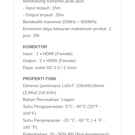
Mendukung transmisi jarak jauh:
- Input terjauh: 15m
- Output terjauh: 20m
Bandwidth transmisi 25MHz ~ 600MHz
Konsumsi daya keluaran maksimum produk: 2
port: 2W
KONEKTOR
Input : 1 x HDMI (Female)
Output : 2 x HDMI (Female)
Daya: soket DC 5.5 / 2.1mm
PROPERTI FISIK
Dimensi (perkiraan) LxDxT: 100x56x16mm
(3,94x2.2x0.63in)
Bahan Perumahan: Logam
Suhu Pengoperasian: 0°C - 40°C (32°F -
104°F)
Suhu Penyimpanan: -20 °C - 60 °C (-4 °F -
140 °F)
Kelembaban: 20 - 90% RH (Non-kondensasi)