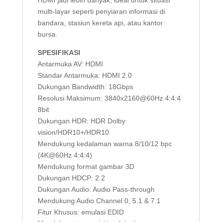
HDMI jadi lebih banyak, ideal untuk situasi
multi-layar seperti penyiaran informasi di
bandara, stasiun kereta api, atau kantor
bursa.
SPESIFIKASI
Antarmuka AV: HDMI
Standar Antarmuka: HDMI 2.0
Dukungan Bandwidth: 18Gbps
Resolusi Maksimum: 3840x2160@60Hz 4:4:4
8bit
Dukungan HDR: HDR Dolby
vision/HDR10+/HDR10
Mendukung kedalaman warna 8/10/12 bpc
(4K@60Hz 4:4:4)
Mendukung format gambar 3D
Dukungan HDCP: 2.2
Dukungan Audio: Audio Pass-through
Mendukung Audio Channel 0, 5.1 & 7.1
Fitur Khusus: emulasi EDID