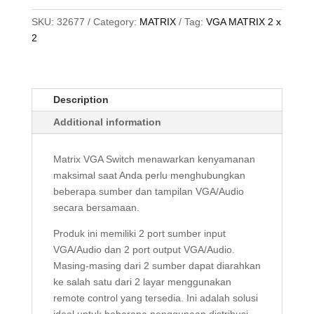
AUDIO,
2
SKU:
32677
Category:
MATRIX
Tag:
VGA MATRIX 2 x
PORT
2
quantity
Description
Additional information
Matrix VGA Switch menawarkan kenyamanan
maksimal saat Anda perlu menghubungkan
beberapa sumber dan tampilan VGA/Audio
secara bersamaan.
Produk ini memiliki 2 port sumber input
VGA/Audio dan 2 port output VGA/Audio.
Masing-masing dari 2 sumber dapat diarahkan
ke salah satu dari 2 layar menggunakan
remote control yang tersedia. Ini adalah solusi