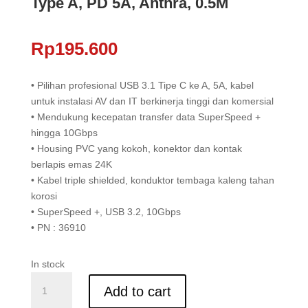
Type A, PD 5A, Anthra, 0.5M
Rp
195.600
• Pilihan profesional USB 3.1 Tipe C ke A, 5A, kabel
untuk instalasi AV dan IT berkinerja tinggi dan komersial
• Mendukung kecepatan transfer data SuperSpeed +
hingga 10Gbps
• Housing PVC yang kokoh, konektor dan kontak
berlapis emas 24K
• Kabel triple shielded, konduktor tembaga kaleng tahan
korosi
• SuperSpeed +, USB 3.2, 10Gbps
• PN : 36910
In stock
Kabel
Add to cart
USB