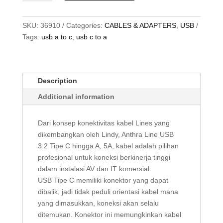
3.2
gen
2,
SKU:
36910
Categories:
CABLES & ADAPTERS
,
USB
Type
Tags:
usb a to c
,
usb c to a
C
to
Type
Description
A,
PD
Additional information
5A,
Anthra,
Dari konsep konektivitas kabel Lines yang
0.5M
dikembangkan oleh Lindy, Anthra Line USB
quantity
3.2 Tipe C hingga A, 5A, kabel adalah pilihan
profesional untuk koneksi berkinerja tinggi
dalam instalasi AV dan IT komersial.
USB Tipe C memiliki konektor yang dapat
dibalik, jadi tidak peduli orientasi kabel mana
yang dimasukkan, koneksi akan selalu
ditemukan. Konektor ini memungkinkan kabel