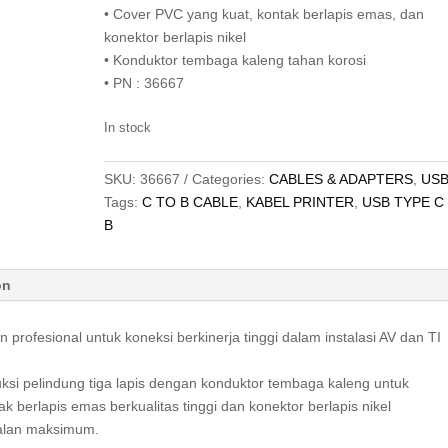
• Cover PVC yang kuat, kontak berlapis emas, dan
konektor berlapis nikel
• Konduktor tembaga kaleng tahan korosi
• PN : 36667
In stock
SKU:
36667
Categories:
CABLES & ADAPTERS
,
US
Tags:
C TO B CABLE
,
KABEL PRINTER
,
USB TYPE C
B
on
n profesional untuk koneksi berkinerja tinggi dalam instalasi AV dan TI
si pelindung tiga lapis dengan konduktor tembaga kaleng untuk
k berlapis emas berkualitas tinggi dan konektor berlapis nikel
dalan maksimum.