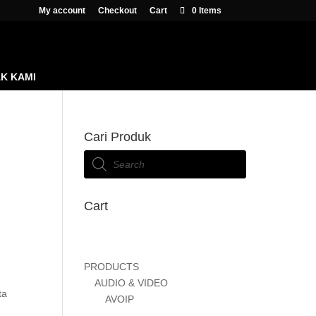
My account
Checkout
Cart
0 Items
K KAMI
Cari Produk
Products
search
Cart
PRODUCTS
AUDIO & VIDEO
ta
AVOIP