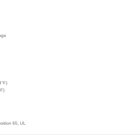
baga
4°F)
°F)
sition 65, UL