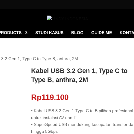
PRODUCTS
STUDI KASUS
BLOG
GUIDE ME
KONTA
 3.2 Gen 1, Type C to Type B, anthra, 2M
Kabel USB 3.2 Gen 1, Type C to
Type B, anthra, 2M
Rp
119.100
• Kabel USB 3.2 Gen 1 Type C to B pilihan profesional
untuk instalasi AV dan IT
• SuperSpeed ​​USB mendukung kecepatan transfer da
hingga 5Gbps