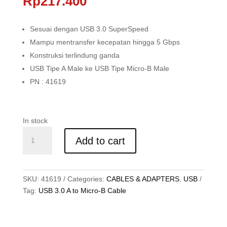
Rp
217.400
Sesuai dengan USB 3.0 SuperSpeed
Mampu mentransfer kecepatan hingga 5 Gbps
Konstruksi terlindung ganda
USB Tipe A Male ke USB Tipe Micro-B Male
PN : 41619
In stock
KABEL
Add to cart
USB
3.0,
TYPE
A
SKU:
41619
Categories:
CABLES & ADAPTERS
,
USB
TO
Tag:
USB 3.0 A to Micro-B Cable
MICRO-
B,
CROMO,