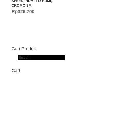
SPEED, HDMI TO HDMI,
CROMO 3M
Rp
326.700
Cari Produk
Products
search
Cart