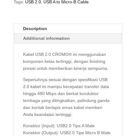
TO
Tags:
USB 2.0
,
USB A to Micro-B Cable
MICRO-
B,
CROMO,
Description
3M
quantity
Additional information
Kabel USB 2.0 CROMO® ini menggunakan
komponen kelas tertinggi, dengan finishing
presisi untuk memberikan kinerja sempurna.
Sepenuhnya sesuai dengan spesifikasi USB
2.0 kabel ini mampu kecepatan transfer data
hingga 480 Mbps dan berkat konduktor
tembaga yang ditingkatkan, pelindung ganda
dan kontak berlapis emas kabel memberi
Anda keandalan tertinggi.
Konektor (Input): USB2.0 Tipe A Male
Konektor (Output): USB2.0 Tipe Micro B Male