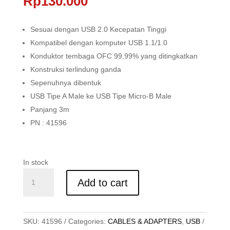
Rp
130.000
Sesuai dengan USB 2.0 Kecepatan Tinggi
Kompatibel dengan komputer USB 1.1/1.0
Konduktor tembaga OFC 99,99% yang ditingkatkan
Konstruksi terlindung ganda
Sepenuhnya dibentuk
USB Tipe A Male ke USB Tipe Micro-B Male
Panjang 3m
PN : 41596
In stock
KABEL
Add to cart
USB
2.0,
TYPE
A
SKU:
41596
Categories:
CABLES & ADAPTERS
,
USB