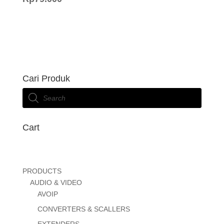
price
was:
is:
Rp217.400.
Rp79.000.
Cari Produk
Products
search
Cart
PRODUCTS
AUDIO & VIDEO
AVOIP
CONVERTERS & SCALLERS
EXTENDERS