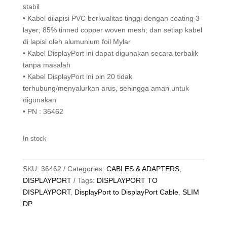
stabil
• Kabel dilapisi PVC berkualitas tinggi dengan coating 3
layer; 85% tinned copper woven mesh; dan setiap kabel
di lapisi oleh alumunium foil Mylar
• Kabel DisplayPort ini dapat digunakan secara terbalik
tanpa masalah
• Kabel DisplayPort ini pin 20 tidak
terhubung/menyalurkan arus, sehingga aman untuk
digunakan
• PN : 36462
In stock
SKU:
36462
Categories:
CABLES & ADAPTERS
,
DISPLAYPORT
Tags:
DISPLAYPORT TO
DISPLAYPORT
,
DisplayPort to DisplayPort Cable
,
SLIM
DP