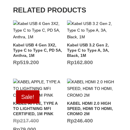
RELATED PRODUCTS
Kabel USB 4 Gen 3X2,
Kabel USB 3.2 Gen 2,
Type C to Type C, PD 5A,
Type C to Type A, 3A,
Anthra, 1M
Black, 1M
Rp
519.200
Rp
162.800
Sale!
KABEL APPLE, TYPE A
KABEL HDMI 2.0 HIGH
TO LIGHTNING MFI
SPEED, HDMI TO HDMI,
CERTIFIED, 1M PINK
CROMO 2M
Original
Rp
217.400
Rp
246.400
Current
price
Rp
79.000