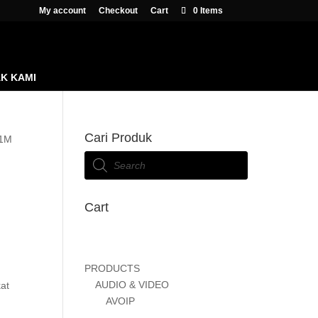
My account
Checkout
Cart
0 Items
K KAMI
Cari Produk
 1M
Products
search
Cart
PRODUCTS
AUDIO & VIDEO
kat
AVOIP