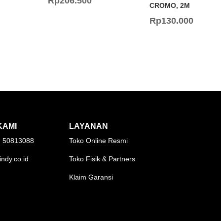
Rp
206.500
CROMO, 2M
Rp
130.000
KAMI
LAYANAN
1) 50813088
Toko Online Resmi
indy.co.id
Toko Fisik & Partners
Klaim Garansi