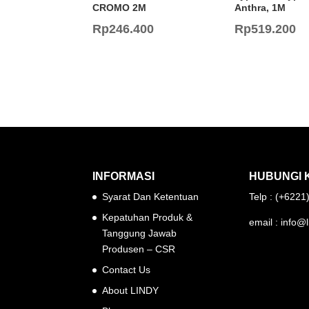
CROMO 2M
Anthra, 1M
Rp
246.400
Rp
519.200
INFORMASI
HUBUNGI 
Syarat Dan Ketentuan
Telp : (+622
Kepatuhan Produk &
email : info@l
Tanggung Jawab
Produsen – CSR
Contact Us
About LINDY