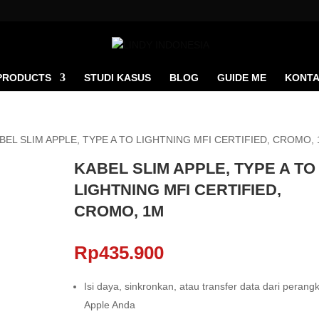
PRODUCTS
STUDI KASUS
BLOG
GUIDE ME
KONTA
ABEL SLIM APPLE, TYPE A TO LIGHTNING MFI CERTIFIED, CROMO,
KABEL SLIM APPLE, TYPE A TO
LIGHTNING MFI CERTIFIED,
CROMO, 1M
Rp
435.900
Isi daya, sinkronkan, atau transfer data dari perang
Apple Anda