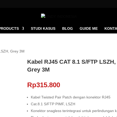
PRODUCTS
STUDI KASUS
BLOG
GUIDE ME
KONTA
 LSZH, Grey 3M
Kabel RJ45 CAT 8.1 S/FTP LSZH,
Grey 3M
Rp
315.800
Kabel Twisted Pair Patch dengan konektor RJ45
Cat.8.1 S/FTP PIMF, LSZH
Konektor snagless terintegrasi untuk perlindungan k