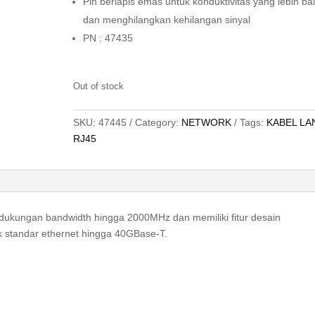
Pin berlapis emas untuk konduktivitas yang lebih ba
dan menghilangkan kehilangan sinyal
PN : 47435
Out of stock
SKU:
47445
Category:
NETWORK
Tags:
KABEL LA
RJ45
dukungan bandwidth hingga 2000MHz dan memiliki fitur desain
k standar ethernet hingga 40GBase-T.