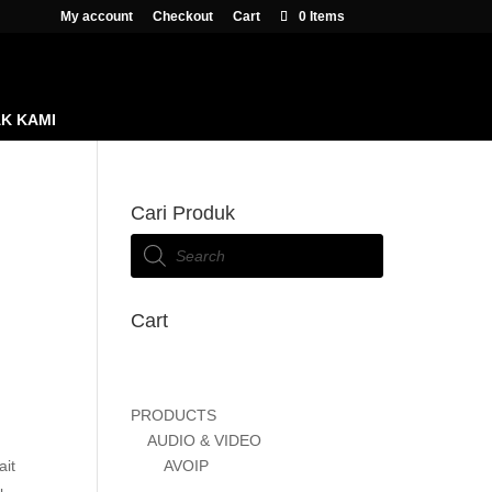
My account
Checkout
Cart
0 Items
K KAMI
Cari Produk
Products
search
Cart
PRODUCTS
AUDIO & VIDEO
ait
AVOIP