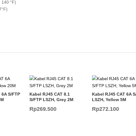
- 140 °F)
7°F)
 6A S/FTP
Kabel RJ45 CAT 8.1
Kabel RJ45 CAT 6A S
0M
S/FTP LSZH, Grey 2M
LSZH, Yellow 5M
Rp
269.500
Rp
272.100