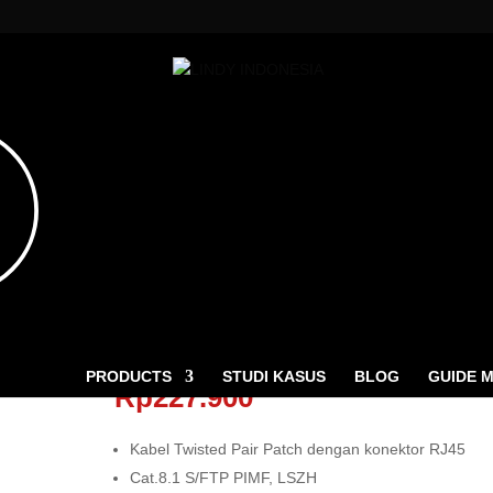
LSZH, Grey 1.5M
Kabel RJ45 CAT 8.1 S/FTP LSZH,
Grey 1.5M
ucts
ch
PRODUCTS
STUDI KASUS
BLOG
GUIDE 
Rp
227.900
Kabel Twisted Pair Patch dengan konektor RJ45
Cat.8.1 S/FTP PIMF, LSZH