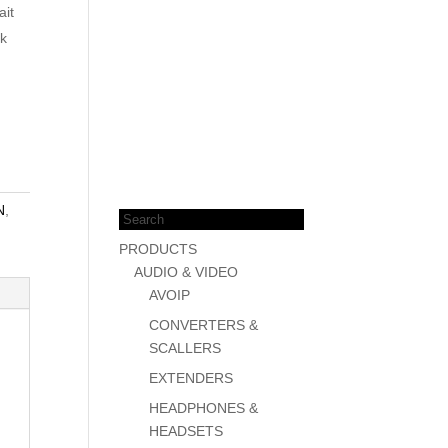
ait
ik
Products
N
,
search
PRODUCTS
AUDIO & VIDEO
AVOIP
CONVERTERS &
SCALLERS
EXTENDERS
HEADPHONES &
HEADSETS