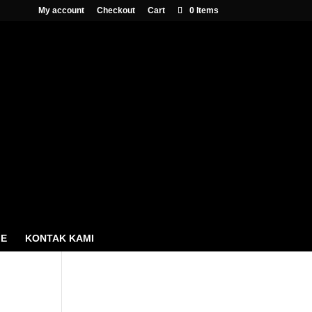
My account
Checkout
Cart
0 Items
Cari Produk
Products
search
ME
KONTAK KAMI
Cart