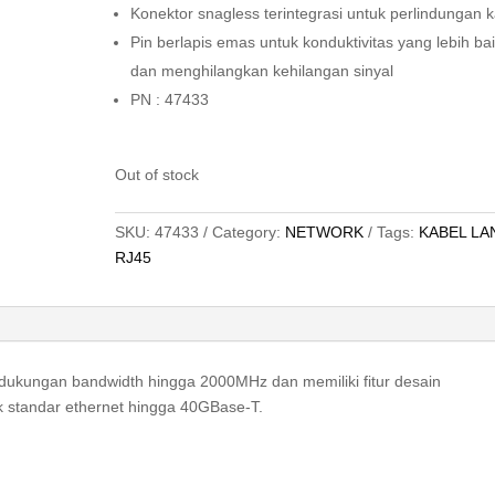
Konektor snagless terintegrasi untuk perlindungan k
Pin berlapis emas untuk konduktivitas yang lebih ba
dan menghilangkan kehilangan sinyal
PN : 47433
Out of stock
SKU:
47433
Category:
NETWORK
Tags:
KABEL LA
RJ45
dukungan bandwidth hingga 2000MHz dan memiliki fitur desain
k standar ethernet hingga 40GBase-T.