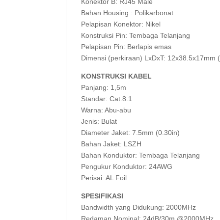
Konektor B: RJ45 Male
Bahan Housing : Polikarbonat
Pelapisan Konektor: Nikel
Konstruksi Pin: Tembaga Telanjang
Pelapisan Pin: Berlapis emas
Dimensi (perkiraan) LxDxT: 12x38.5x17mm (
KONSTRUKSI KABEL
Panjang: 1,5m
Standar: Cat.8.1
Warna: Abu-abu
Jenis: Bulat
Diameter Jaket: 7.5mm (0.30in)
Bahan Jaket: LSZH
Bahan Konduktor: Tembaga Telanjang
Pengukur Konduktor: 24AWG
Perisai: AL Foil
SPESIFIKASI
Bandwidth yang Didukung: 2000MHz
Redaman Nominal: 24dB/30m @2000MHz