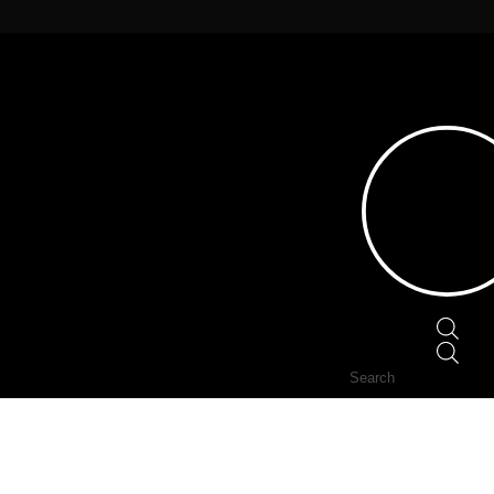
Home
/
NETWORK
/ Kabel RJ45 CAT 8.1 S/FTP 
Prod
sear