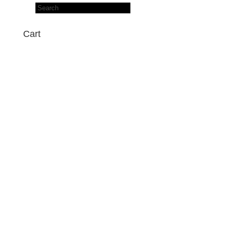
Products
search
Cart