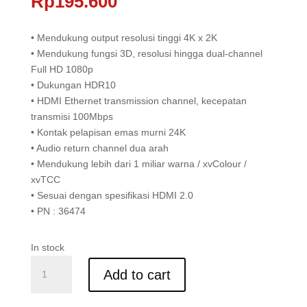
Rp
195.600
• Mendukung output resolusi tinggi 4K x 2K
• Mendukung fungsi 3D, resolusi hingga dual-channel
Full HD 1080p
• Dukungan HDR10
• HDMI Ethernet transmission channel, kecepatan
transmisi 100Mbps
• Kontak pelapisan emas murni 24K
• Audio return channel dua arah
• Mendukung lebih dari 1 miliar warna / xvColour /
xvTCC
• Sesuai dengan spesifikasi HDMI 2.0
• PN : 36474
In stock
Kabel
Add to cart
HDMI
High