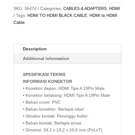
Speed,
HDMI
SKU:
36474
Categories:
CABLES & ADAPTERS
,
HDMI
to
Tags:
HDMI TO HDMI BLACK CABLE
,
HDMI to HDMI
HDMI,
Cable
Black,
5M
quantity
Description
Additional information
SPESIFIKASI TEKNIS
INFORMASI KONEKTOR
• Konektor depan: HDMI Tipe A 19Pin Male
• Konektor belakang: HDMI Tipe A 19Pin Male
• Bahan cover: PVC
• Bahan konektor: Berlapis nikel
• Struktur kontak: Perunggu fosfor
• Bahan kontak: Berlapis emas
• Dimensi: 34,1 x 19,2 x 10,6 mm (PxLxT)