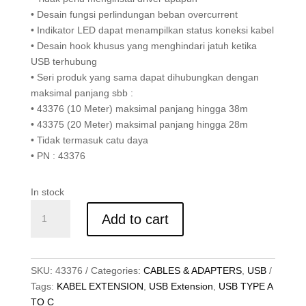
• Desain fungsi perlindungan beban overcurrent
• Indikator LED dapat menampilkan status koneksi kabel
• Desain hook khusus yang menghindari jatuh ketika
USB terhubung
• Seri produk yang sama dapat dihubungkan dengan
maksimal panjang sbb :
• 43376 (10 Meter) maksimal panjang hingga 38m
• 43375 (20 Meter) maksimal panjang hingga 28m
• Tidak termasuk catu daya
• PN : 43376
In stock
Kabel
Add to cart
Extension
USB
3.2
Gen
SKU:
43376
Categories:
CABLES & ADAPTERS
,
USB
1,
Tags:
KABEL EXTENSION
,
USB Extension
,
USB TYPE A
Type
TO C