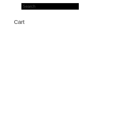
Products
search
Cart