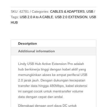
USB
2.0,
Type
SKU:
42781
Categories:
CABLES & ADAPTERS
,
USB
A
Tags:
USB 2.0 A to A CABLE
,
USB 2.0 EXTENSION
,
USB
to
HUB
Hub,
4
Port,
Description
Aktif,
8M
Additional information
quantity
Lindy USB Hub Active Extension Pro adalah
hub berkinerja tinggi dengan kabel aktif yang
memungkinkan akses ke empat periferal USB
2.0 jarak jauh. Dengan dukungan kecepatan
transfer data hingga 480Mbps, kabel ekstensi
ini sangat cocok untuk mentransfer volume
data dengan cepat dan andal.
Dilengkapi dengan port daya DC untuk