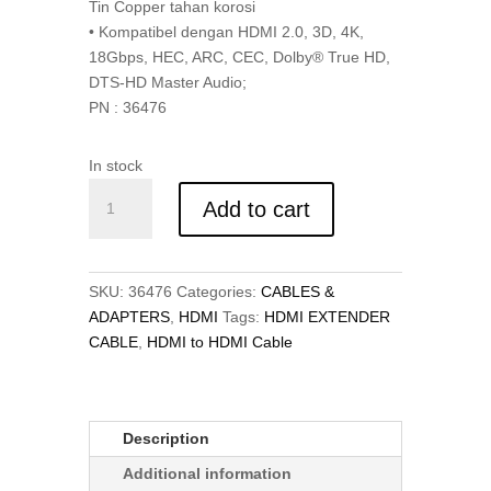
Tin Copper tahan korosi
• Kompatibel dengan HDMI 2.0, 3D, 4K,
18Gbps, HEC, ARC, CEC, Dolby® True HD,
DTS-HD Master Audio;
PN : 36476
In stock
Kabel
Add to cart
Extension
HDMI
2.0
High
SKU:
36476
Categories:
CABLES &
Speed,
ADAPTERS
,
HDMI
Tags:
HDMI EXTENDER
HDMI
CABLE
,
HDMI to HDMI Cable
to
HDMI,
Anthra,
Description
1M
quantity
Additional information