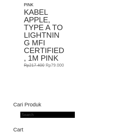
KABEL
APPLE,
TYPE A TO
LIGHTNIN
G MFI
CERTIFIED
, 1M PINK
Original
Current
Rp
217.400
Rp
79.000
price
price
was:
is:
Rp217.400.
Rp79.000.
Cari Produk
Products
search
Cart