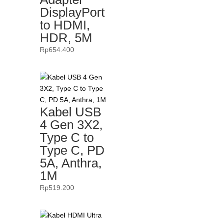
DisplayPort
to HDMI,
HDR, 5M
Rp
654.400
Kabel USB
4 Gen 3X2,
Type C to
Type C, PD
5A, Anthra,
1M
Rp
519.200