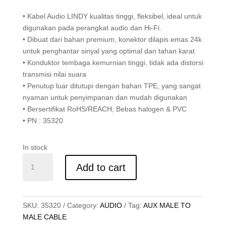
• Kabel Audio LINDY kualitas tinggi, fleksibel, ideal untuk
digunakan pada perangkat audio dan Hi-Fi.
• Dibuat dari bahan premium, konektor dilapis emas 24k
untuk penghantar sinyal yang optimal dan tahan karat
• Konduktor tembaga kemurnian tinggi, tidak ada distorsi
transmisi nilai suara
• Penutup luar ditutupi dengan bahan TPE, yang sangat
nyaman untuk penyimpanan dan mudah digunakan
• Bersertifikat RoHS/REACH, Bebas halogen & PVC
• PN : 35320
In stock
KABEL
Add to cart
AUDIO
3.5MM,
CROMO,
0.5M
SKU:
35320
Category:
AUDIO
Tag:
AUX MALE TO
quantity
MALE CABLE