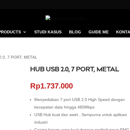
PRODUCTS
STUDI KASUS
BLOG
GUIDE ME
KONTA
2.0, 7 PORT, METAL
HUB USB 2.0, 7 PORT, METAL
Rp
1.737.000
Menyediakan 7 port USB 2.0 High Speed dengan
kecepatan data hingga 480Mbps
USB Hub kuat dan awet , Sempurna untuk aplikasi
industri
Casing logam yang kuat dengan perlindungan EMC