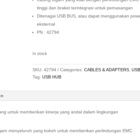
tinggi dan braket terintegrasi untuk pemasangan
Ditenagai USB BUS, atau dapat menggunakan pow
eksternal
PN : 42794
In stock
SKU:
42794
Categories:
CABLES & ADAPTERS
,
US
Tag:
USB HUB
on
cang untuk memberikan kinerja yang andal dalam lingkungan
g logam menyeluruh yang kokoh untuk memberikan perlindungan EMC