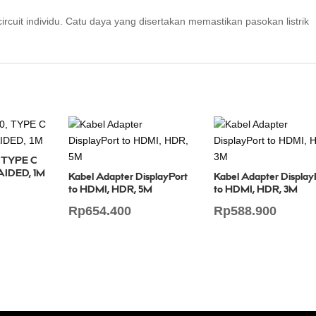
circuit individu. Catu daya yang disertakan memastikan pasokan listrik
 TYPE C
AIDED, 1M
Kabel Adapter DisplayPort
Kabel Adapter Display
to HDMI, HDR, 5M
to HDMI, HDR, 3M
Rp
654.400
Rp
588.900