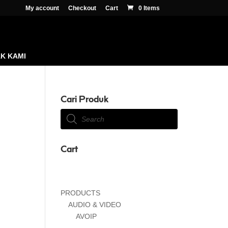
My account
Checkout
Cart
0 Items
K KAMI
Cari Produk
Products
search
Cart
PRODUCTS
AUDIO & VIDEO
AVOIP