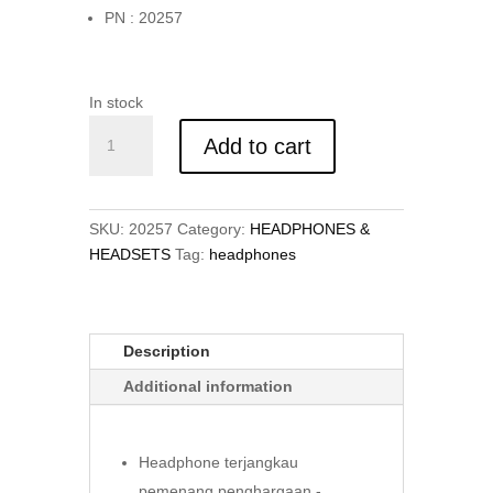
PN : 20257
In stock
HEADPHONES
Add to cart
HF-
20
LIGHTWEIGHT
quantity
SKU:
20257
Category:
HEADPHONES &
HEADSETS
Tag:
headphones
Description
Additional information
Headphone terjangkau
pemenang penghargaan -