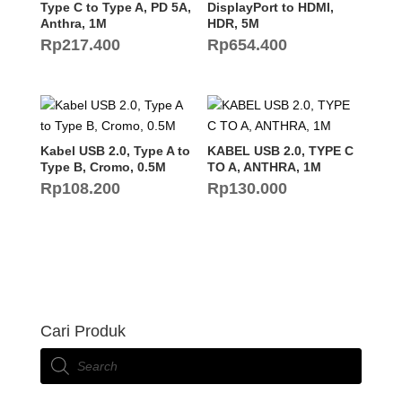
Type C to Type A, PD 5A,
DisplayPort to HDMI,
Anthra, 1M
HDR, 5M
Rp
217.400
Rp
654.400
Kabel USB 2.0, Type A to
KABEL USB 2.0, TYPE C
Type B, Cromo, 0.5M
TO A, ANTHRA, 1M
Rp
108.200
Rp
130.000
Cari Produk
Products
search