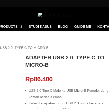
PRODUCTS
STUDI KASUS
BLOG
GUIDE ME
KONTA
USB 2.0, TYPE C TO MICRO-B
ADAPTER USB 2.0, TYPE C TO
MICRO-B
Rp
86.400
USB 2.0 Tipe C Male ke USB Micro-B Female, deng
kontak berlapis emas
Kabel Kecepatan Tinggi USB 2.0 untuk kecepatan