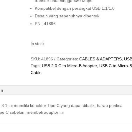
transfer data hingga 480 Mbps
Kompatibel dengan perangkat USB 1.1/1.0
Desain yang sepenuhnya dibentuk
PN : 41896
In stock
SKU:
41896
Categories:
CABLES & ADAPTERS
,
US
Tags:
USB 2.0 C to Micro-B Adapter
,
USB C to Micro-B
Cable
on
.1 ini memiliki konektor Tipe C yang dapat dibalik, harap periksa
ipe C sebelum membeli adaptor ini