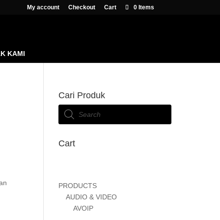
My account
Checkout
Cart
0 Items
K KAMI
Cari Produk
Products
search
Cart
an
PRODUCTS
AUDIO & VIDEO
AVOIP