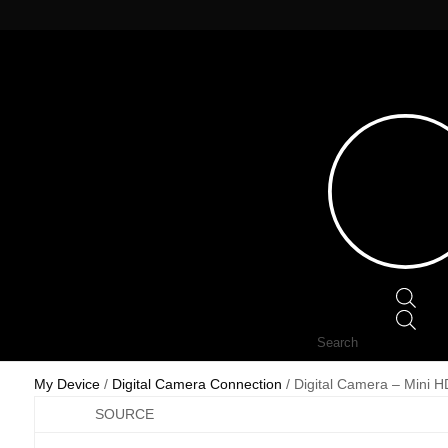
Prod
sear
YOUR DEVICE : DIGITAL CAMERA
My Device
/
Digital Camera Connection
/ Digital Camera – Mini 
SOURCE