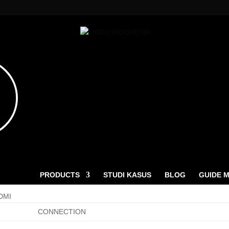
ucts
ch
PRODUCTS
STUDI KASUS
BLOG
GUIDE 
HDMI
CONNECTION