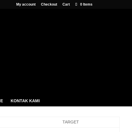
My account
Checkout
Cart
0 Items
ME
KONTAK KAMI
TARGET